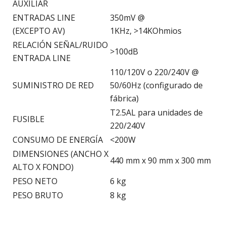
AUXILIAR
ENTRADAS LINE
350mV @
(EXCEPTO AV)
1KHz, >14KOhmios
RELACIÓN SEÑAL/RUIDO
>100dB
ENTRADA LINE
110/120V o 220/240V @
SUMINISTRO DE RED
50/60Hz (configurado de
fábrica)
T2.5AL para unidades de
FUSIBLE
220/240V
CONSUMO DE ENERGÍA
<200W
DIMENSIONES (ANCHO X
440 mm x 90 mm x 300 mm
ALTO X FONDO)
PESO NETO
6 kg
PESO BRUTO
8 kg