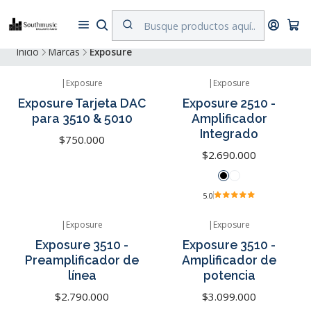
Despacho a todo Chile. Envíos gratuitos a Región Metropolitana por
compras superiores a $500.000
Inicio
Marcas
Exposure
|
Exposure
|
Exposure
Exposure Tarjeta DAC
Exposure 2510 -
para 3510 & 5010
Amplificador
Integrado
$750.000
$2.690.000
5.0
|
Exposure
|
Exposure
Exposure 3510 -
Exposure 3510 -
Preamplificador de
Amplificador de
línea
potencia
$2.790.000
$3.099.000