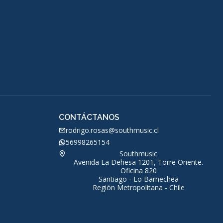
CONTÁCTANOS
rodrigo.rosas@southmusic.cl
56998265154
Southmusic
Avenida La Dehesa 1201, Torre Oriente.
Oficina 820
Santiago - Lo Barnechea
Región Metropolitana - Chile