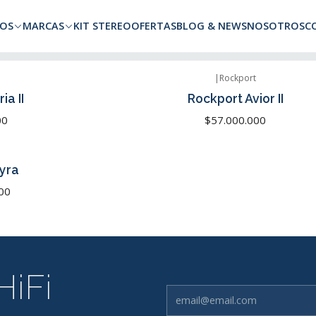
a todo Chile. Envíos gratuitos a Región Metropolitana por compras superio
OS
MARCAS
KIT STEREO
OFERTAS
BLOG & NEWS
NOSOTROS
C
|
Rockport
Agotado
ia II
Rockport Avior II
00
$57.000.000
yra
00
HiFi