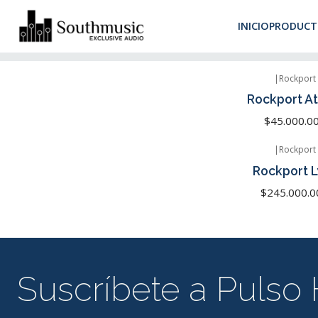
Despacho 
INICIO
PRODUCT
Inicio
Marcas
Rockport
|
Rockport
Rockport Atr
$45.000.0
|
Rockport
Agotado
Rockport L
$245.000.0
Suscríbete a Pulso 