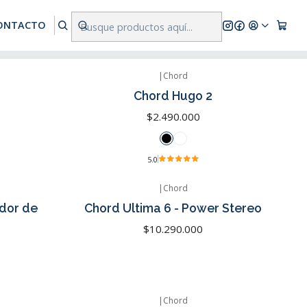
res a $500.000
ONTACTO
|
Chord
Chord Hugo 2
$2.490.000
5.0
|
Chord
ador de
Chord Ultima 6 - Power Stereo
$10.290.000
|
Chord