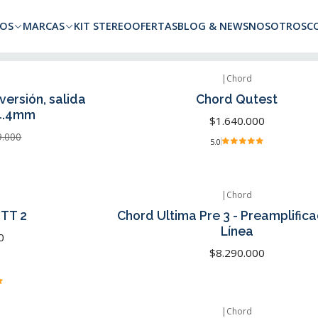
a todo Chile. Envíos gratuitos a Región Metropolitana por compras superio
OS
MARCAS
KIT STEREO
OFERTAS
BLOG & NEWS
NOSOTROS
C
|
Chord
versión, salida
Chord Qutest
4.4mm
$1.640.000
9.000
5.0
|
Chord
 TT 2
Chord Ultima Pre 3 - Preamplific
Línea
0
$8.290.000
|
Chord