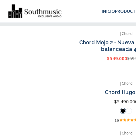
Despacho 
INICIO
PRODUCT
Inicio
Marcas
Chord
|
Chord
-8% OFF
Chord Mojo 2 - Nueva 
balanceada 
$549.000
$59
|
Chord
Chord Hugo
$5.490.00
5.0
|
Chord