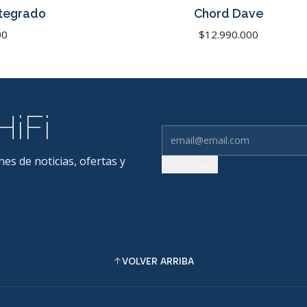
ntegrado
Chord Dave
00
$12.990.000
HiFi
nes de noticias, ofertas y
Notifícame
VOLVER ARRIBA