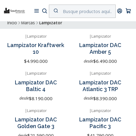
Despacho a todo Chile. Envíos gratuitos a Región Metropolitana por
compras superiores a $500.000
Inicio
Marcas
Lampizator
|
Lampizator
|
Lampizator
Agotado
Lampizator Kraftwerk
Lampizator DAC
10
Amber 5
$4.990.000
$6.490.000
desde
|
Lampizator
|
Lampizator
Agotado
Agotado
Lampizator DAC
Lampizator DAC
Baltic 4
Atlantic 3 TRP
$8.190.000
$8.390.000
desde
desde
|
Lampizator
|
Lampizator
Agotado
No disponible
Lampizator DAC
Lampizator DAC
Golden Gate 3
Pacific 3
$21.590.000
$41.790.000
desde