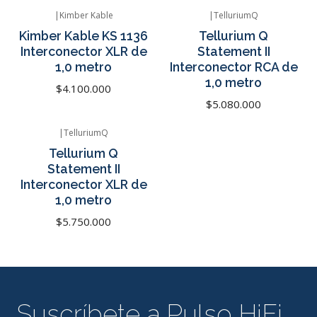
|
Kimber Kable
|
TelluriumQ
Agotado
Agotado
Kimber Kable KS 1136
Tellurium Q
Interconector XLR de
Statement II
1,0 metro
Interconector RCA de
1,0 metro
$4.100.000
$5.080.000
|
TelluriumQ
Agotado
Tellurium Q
Statement II
Interconector XLR de
1,0 metro
$5.750.000
Suscríbete a Pulso HiFi