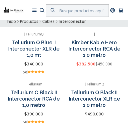
Despacho a todo Chile. Envíos gratuitos a Región Metropolitana por
compras superiores a $500.000
Inicio
Productos
Cables
Interconector
|
TelluriumQ
|
-15% OFF
Tellurium Q Blue II
Kimber Kable Hero
Interconector XLR de
Interconector RCA de
1,0 mt
1,0 metro
$340.000
$382.500
$450.000
5.0
|
Tellurium
|
TelluriumQ
Tellurium Q Black II
Tellurium Q Black II
Interconector RCA de
Interconector XLR de
1,0 metro
1,0 metro
$390.000
$490.000
5.0