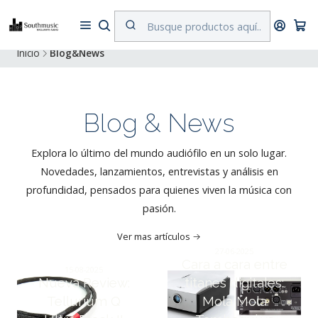
Despacho a todo Chile. Envíos gratuitos a Región Metropolitana por
compras superiores a $500.000
Inicio
Blog&News
Blog & News
Explora lo último del mundo audiófilo en un solo lugar.
Novedades, lanzamientos, entrevistas y análisis en
profundidad, pensados para quienes viven la música con
pasión.
Ver mas artículos
27-06-2025
Cara a cara entre
15-08-2025
Nueva Review:
titanes digitales:
Tellurium Q
Mola Mola