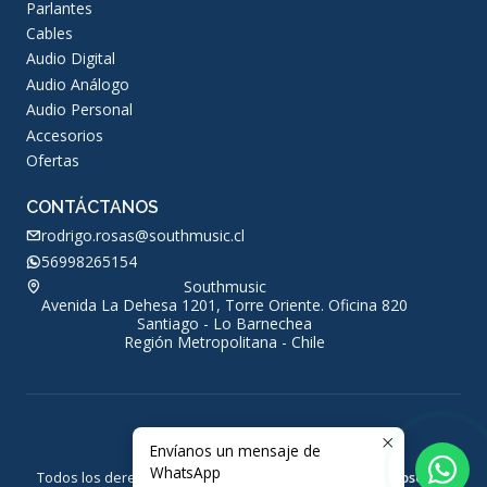
Parlantes
Cables
Audio Digital
Audio Análogo
Audio Personal
Accesorios
Ofertas
CONTÁCTANOS
rodrigo.rosas@southmusic.cl
56998265154
Southmusic
Avenida La Dehesa 1201, Torre Oriente. Oficina 820
Santiago - Lo Barnechea
Región Metropolitana - Chile
Envíanos un mensaje de
2026 Southmusic.
WhatsApp
Todos los derechos reservados.
Desarrollado por Jumpseller
.