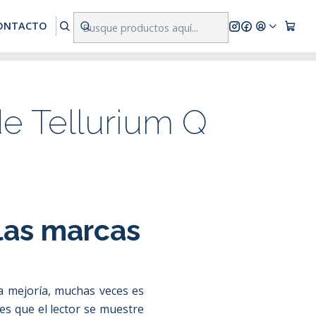
res a $500.000
ONTACTO
de Tellurium Q
 las marcas
a mejoría, muchas veces es
es que el lector se muestre