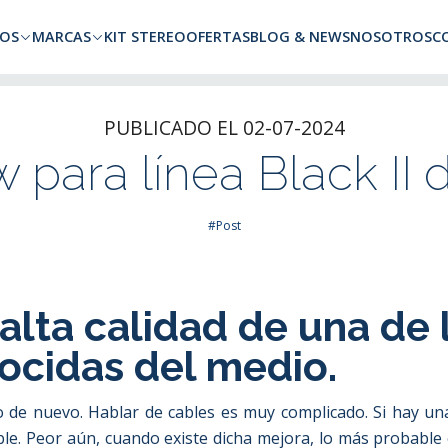
a todo Chile. Envíos gratuitos a Región Metropolitana por compras superio
OS
MARCAS
KIT STEREO
OFERTAS
BLOG & NEWS
NOSOTROS
C
PUBLICADO EL 02-07-2024
para línea Black II 
#Post
alta calidad de una de
ocidas del medio.
go de nuevo. Hablar de cables es muy complicado. Si hay un
le. Peor aún, cuando existe dicha mejora, lo más probable 