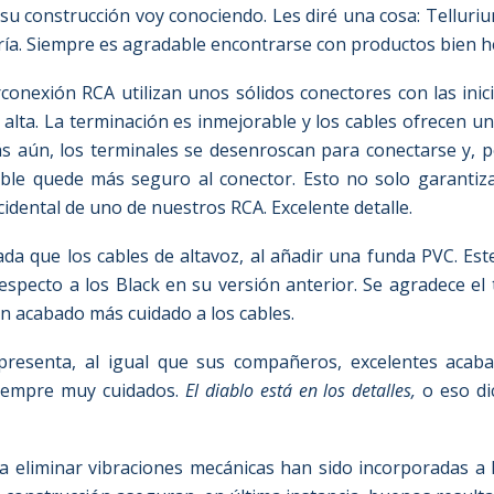
 su construcción voy conociendo. Les diré una cosa: Telluri
stría. Siempre es agradable encontrarse con productos bien h
rconexión RCA utilizan unos sólidos conectores con las inic
 alta. La terminación es inmejorable y los cables ofrecen u
Más aún, los terminales se desenroscan para conectarse y, 
ble quede más seguro al conector. Esto no solo garantiz
idental de uno de nuestros RCA. Excelente detalle.
da que los cables de altavoz, al añadir una funda PVC. Est
especto a los Black en su versión anterior. Se agradece el
n acabado más cuidado a los cables.
presenta, al igual que sus compañeros, excelentes acab
siempre muy cuidados.
El diablo está en los detalles,
o eso di
a eliminar vibraciones mecánicas han sido incorporadas a l