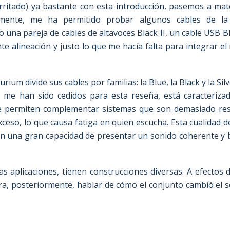
ritado) ya bastante con esta introducción, pasemos a mate
ente, me ha permitido probar algunos cables de la 
o una pareja de cables de altavoces Black II, un cable USB B
te alineación y justo lo que me hacía falta para integrar el
ium divide sus cables por familias: la Blue, la Black y la Silv
 me han sido cedidos para esta reseña, está caracterizada
e permiten complementar sistemas que son demasiado reso
exceso, lo que causa fatiga en quien escucha. Esta cualidad d
en una gran capacidad de presentar un sonido coherente y b
tas aplicaciones, tienen construcciones diversas. A efectos d
a, posteriormente, hablar de cómo el conjunto cambió el so