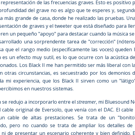
representación de las frecuencias graves. Esto es positivo p
profundidad del grave no es algo que te esperes y, segund
cia más grande de casa, donde he realizado las pruebas. Una
entación de graves y el tweeter que está diseñado para llen
eren un pequeño "apoyo" para destacar cuando la música se 
sarrollado una sorprendente tarea de "corrección" (nótense
usa que el rango medio (específicamente las voces) queden 
es un efecto muy sutil, es lo que ocurre con la acústica de
nados. Los Black II me han permitido ser más liberal con la
en otras circunstancias, es secuestrado por los demonios 
da mi experiencia, que los Black II sirven como un "látigo
 percibimos en nuestros sistemas.
n se redujo a incorporarlo entre el
streamer
, mi Bluesound No
 cable original de Eversolo, que venía con el DAC. El cable 
n cable de altas prestaciones. Se trata de un "bonito
do, pero no cuando se trata de ampliar los detalles de
 ni de presentar un escenario coherente y bien definido. El