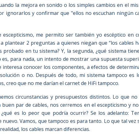
cuando la mejora en sonido o los simples cambios en el m
r ignorarlos y confirmar que "ellos no escuchan ningún ca
 escepticismo, me permito ser también yo escéptico en c
 a plantear 2 preguntas a quienes niegan que “los cables h
as probado en tu sistema? Y, la segunda, ¿qué sistema tien
o es, para nada, un intento de mostrar una supuesta super
 interesa conocer los componentes, a efectos de determina
olución o no. Después de todo, mi sistema tampoco es l
s, creo que no me darían el carnet de HiFi tampoco.
emos circunstancias y presupuestos distintos. Lo que no
n buen par de cables, nos cerremos en el escepticismo y no
 ¿qué es lo peor que podría ocurrir? Se los adelanto: T
e nuevo. Vamos, que tampoco es para tanto. Lo que tal vez 
 realidad, los cables marcan diferencias.