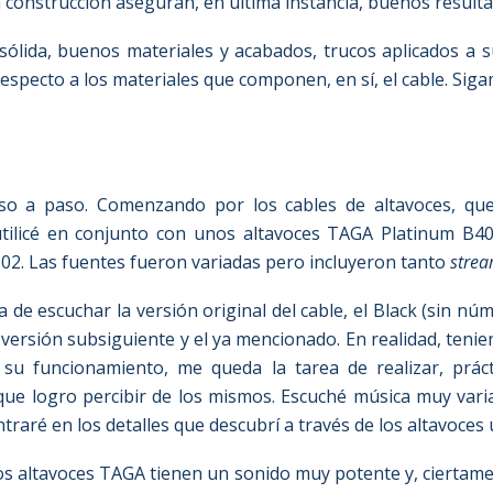
construcción aseguran, en última instancia, buenos result
ólida, buenos materiales y acabados, trucos aplicados a s
 respecto a los materiales que componen, en sí, el cable. Sig
o a paso. Comenzando por los cables de altavoces, que
utilicé en conjunto con unos altavoces TAGA Platinum B40 V
02. Las fuentes fueron variadas pero incluyeron tanto
strea
a de escuchar la versión original del cable, el Black (sin 
 versión subsiguiente y el ya mencionado. En realidad, ten
 su funcionamiento, me queda la tarea de realizar, prác
 que logro percibir de los mismos. Escuché música muy vari
raré en los detalles que descubrí a través de los altavoces un
s altavoces TAGA tienen un sonido muy potente y, ciertame