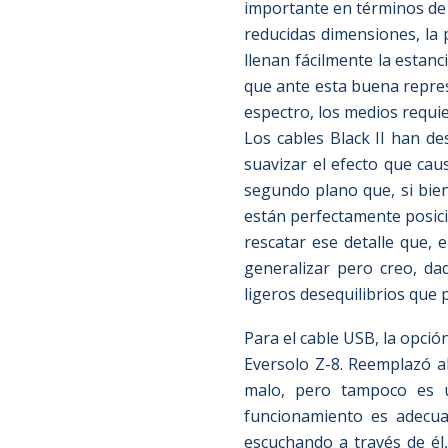
importante en términos de 
reducidas dimensiones, la 
llenan fácilmente la estan
que ante esta buena repres
espectro, los medios requi
Los cables Black II han de
suavizar el efecto que ca
segundo plano que, si bien 
están perfectamente posicio
rescatar ese detalle que, 
generalizar pero creo, da
ligeros desequilibrios que
Para el cable USB, la opció
Eversolo Z-8. Reemplazó al
malo, pero tampoco es u
funcionamiento es adecua
escuchando a través de él,