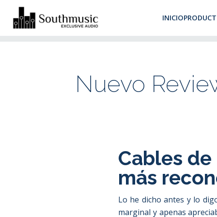
Despacho 
INICIO
PRODUCT
Inicio
Post
Nuevo Review para línea Black II de Tellurium Q
Nuevo Review 
Cables de 
más recon
Lo he dicho antes y lo di
marginal y apenas apreciab