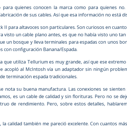
nto para quienes conocen la marca como para quienes no.
 fabricación de sus cables. Así que esa información no está d
ck II para altavoces son particulares. Son curiosos en cuant
a visto un cable plano antes, es que no había visto uno tan
ue un bosque y lleva terminales para espadas con unos boni
os con configuración Banana/Espada.
 que utiliza Tellurium es muy grande, así que ese extremo 
 se acopló al McIntosh vía un adaptador sin ningún proble
 de terminación espada tradicionales.
 se nota su buena manufactura. Las conexiones se sienten 
os, es un cable de calidad y sin florituras. Pero no se d
struo de rendimiento. Pero, sobre estos detalles, hablare
A, la calidad también me pareció excelente. Con cuantos má