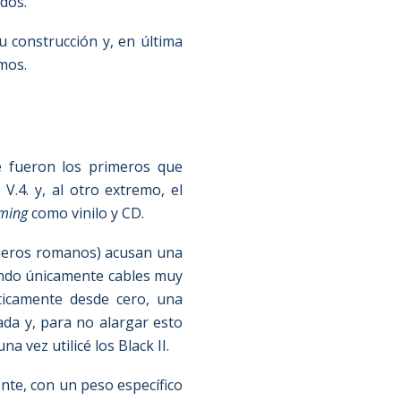
ados.
u construcción y, en última
amos.
 fueron los primeros que
.4. y, al otro extremo, el
ming
como vinilo y CD.
números romanos) acusan una
iendo únicamente cables muy
ticamente desde cero, una
ada y, para no alargar esto
a vez utilicé los Black II.
nte, con un peso específico