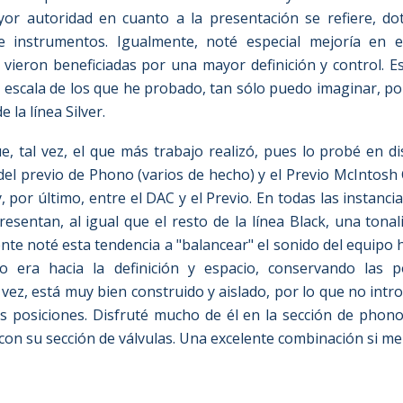
yor autoridad en cuanto a la presentación se refiere, 
de instrumentos. Igualmente, noté especial mejoría en e
 vieron beneficiadas por una mayor definición y control. E
a escala de los que he probado, tan sólo puedo imaginar, por
 la línea Silver.
ue, tal vez, el que más trabajo realizó, pues lo probé en di
del previo de Phono (varios de hecho) y el Previo McIntosh 
y, por último, entre el DAC y el Previo. En todas las instanc
resentan, al igual que el resto de la línea Black, una ton
nte noté esta tendencia a "balancear" el sonido del equipo 
o era hacia la definición y espacio, conservando las po
 vez, está muy bien construido y aislado, por lo que no int
as posiciones. Disfruté mucho de él en la sección de phono,
 con su sección de válvulas. Una excelente combinación si m