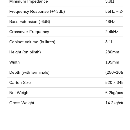
Minimum Impedance
3.9Ω
Frequency Response (+/-3dB)
55Hz ~ 24kH
Bass Extension (-6dB)
48Hz
Crossover Frequency
2.4kHz
Cabinet Volume (in litres)
8.1L
Height (on plinth)
280mm
Width
195mm
Depth (with terminals)
(250+10)mm
Carton Size
520 x 345 x
Net Weight
6.2kg/pcs
Gross Weight
14.2kg/ctn