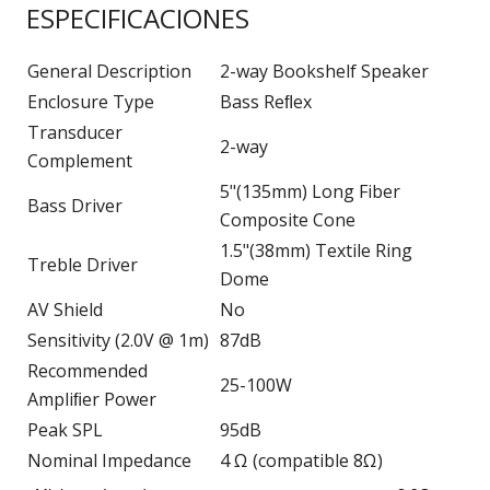
ESPECIFICACIONES
General Description
2-way Bookshelf Speaker
Enclosure Type
Bass Reﬂex
Transducer
2-way
Complement
5"(135mm) Long Fiber
Bass Driver
Composite Cone
1.5"(38mm) Textile Ring
Treble Driver
Dome
AV Shield
No
Sensitivity (2.0V @ 1m)
87dB
Recommended
25-100W
Ampliﬁer Power
Peak SPL
95dB
Nominal Impedance
4 Ω (compatible 8Ω)