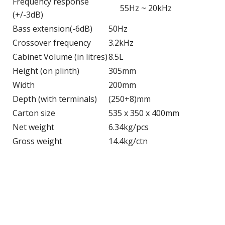
Frequency response
55Hz ~ 20kHz
(+/-3dB)
Bass extension(-6dB)
50Hz
Crossover frequency
3.2kHz
Cabinet Volume (in litres)
8.5L
Height (on plinth)
305mm
Width
200mm
Depth (with terminals)
(250+8)mm
Carton size
535 x 350 x 400mm
Net weight
6.34kg/pcs
Gross weight
14.4kg/ctn