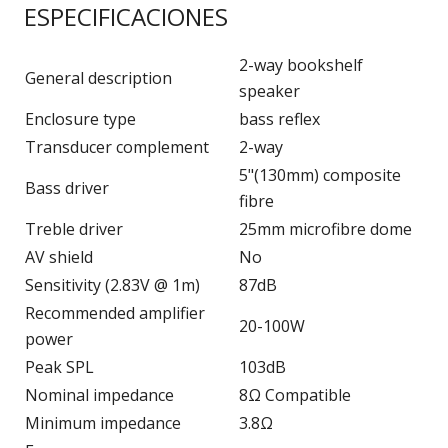
ESPECIFICACIONES
2-way bookshelf
General description
speaker
Enclosure type
bass reflex
Transducer complement
2-way
5"(130mm) composite
Bass driver
fibre
Treble driver
25mm microfibre dome
AV shield
No
Sensitivity (2.83V @ 1m)
87dB
Recommended amplifier
20-100W
power
Peak SPL
103dB
Nominal impedance
8Ω Compatible
Minimum impedance
3.8Ω