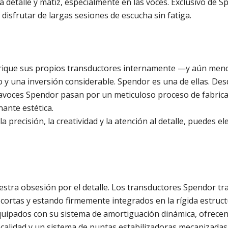
ada detalle y matiz, especialmente en las voces. Exclusivo d
disfrutar de largas sesiones de escucha sin fatiga.
ique sus propios transductores internamente —y aún meno
 y una inversión considerable. Spendor es una de ellas. Desd
ltavoces Spendor pasan por un meticuloso proceso de fabric
ante estética.
 precisión, la creatividad y la atención al detalle, puedes e
uestra obsesión por el detalle. Los transductores Spendor tra
al cortas y estando firmemente integrados en la rígida estruct
quipados con su sistema de amortiguación dinámica, ofrece
 calidad y un sistema de puntas estabilizadoras mecanizadas 