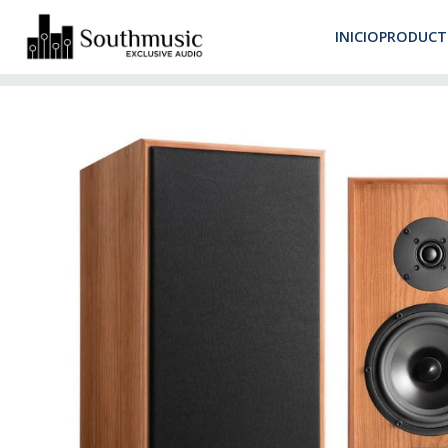
Despacho 
INICIO
PRODUCT
Inicio
Productos
Parlantes
Monitor
Spendor Classic 3/1 Wa