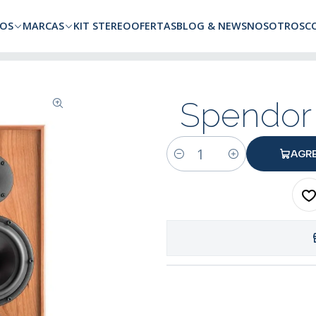
a todo Chile. Envíos gratuitos a Región Metropolitana por compras superio
OS
MARCAS
KIT STEREO
OFERTAS
BLOG & NEWS
NOSOTROS
C
lnut
Spendor 
AGR
Cantidad