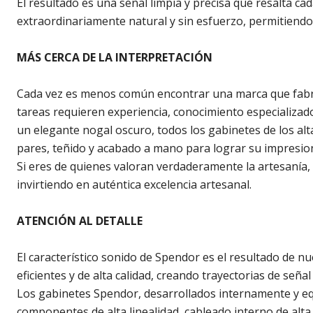
El resultado es una señal limpia y precisa que resalta c
extraordinariamente natural y sin esfuerzo, permitiendo 
MÁS CERCA DE LA INTERPRETACIÓN
Cada vez es menos común encontrar una marca que fabr
tareas requieren experiencia, conocimiento especializado
un elegante nogal oscuro, todos los gabinetes de los a
pares, teñido y acabado a mano para lograr su impresion
Si eres de quienes valoran verdaderamente la artesanía, la
invirtiendo en auténtica excelencia artesanal.
ATENCIÓN AL DETALLE
El característico sonido de Spendor es el resultado de n
eficientes y de alta calidad, creando trayectorias de señ
Los gabinetes Spendor, desarrollados internamente y e
componentes de alta linealidad, cableado interno de alta