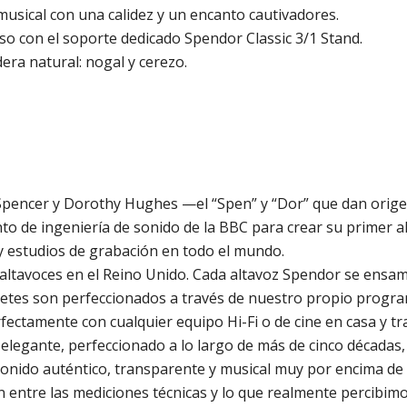
musical con una calidez y un encanto cautivadores.
so con el soporte dedicado Spendor Classic 3/1 Stand.
ra natural: nogal y cerezo.
Spencer y Dorothy Hughes —el “Spen” y “Dor” que dan origen
 de ingeniería de sonido de la BBC para crear su primer alt
y estudios de grabación en todo el mundo.
ltavoces en el Reino Unido. Cada altavoz Spendor se ensam
tes son perfeccionados a través de nuestro propio programa
rfectamente con cualquier equipo Hi-Fi o de cine en casa y 
elegante, perfeccionado a lo largo de más de cinco décadas,
 sonido auténtico, transparente y musical muy por encima de 
ón entre las mediciones técnicas y lo que realmente percibi