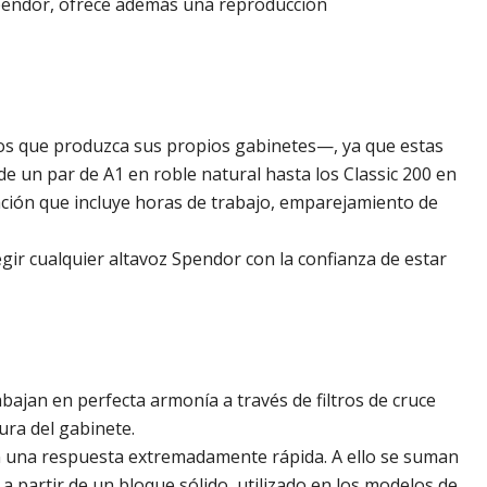
e Spendor, ofrece además una reproducción
s que produzca sus propios gabinetes—, ya que estas
e un par de A1 en roble natural hasta los Classic 200 en
ación que incluye horas de trabajo, emparejamiento de
legir cualquier altavoz Spendor con la confianza de estar
bajan en perfecta armonía a través de filtros de cruce
ura del gabinete.
n una respuesta extremadamente rápida. A ello se suman
a partir de un bloque sólido, utilizado en los modelos de