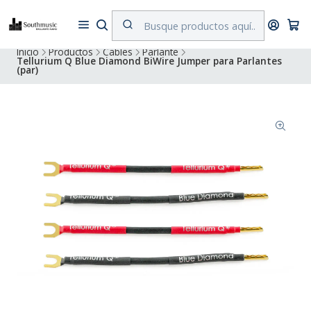
Despacho a todo Chile. Envíos gratuitos a Región Metropolitana por
compras superiores a $500.000
Inicio
Productos
Cables
Parlante
Tellurium Q Blue Diamond BiWire Jumper para Parlantes
(par)