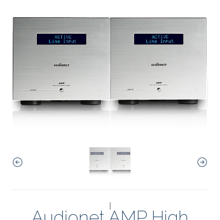
|
Audionet AMP High