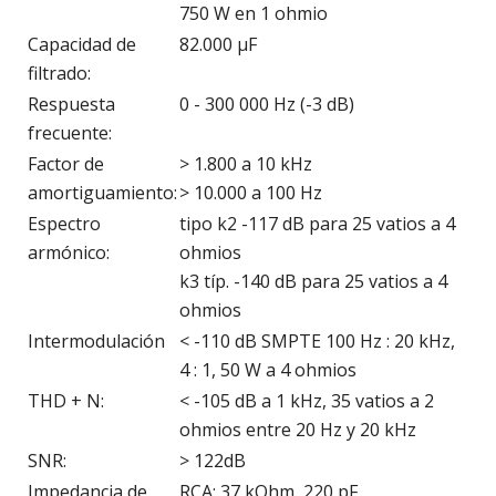
750 W en 1 ohmio
Capacidad de
82.000 µF
filtrado:
Respuesta
0 - 300 000 Hz (-3 dB)
frecuente:
Factor de
> 1.800 a 10 kHz
amortiguamiento:
> 10.000 a 100 Hz
Espectro
tipo k2 -117 dB para 25 vatios a 4
armónico:
ohmios
k3 típ. -140 dB para 25 vatios a 4
ohmios
Intermodulación
< -110 dB SMPTE 100 Hz : 20 kHz,
4 : 1, 50 W a 4 ohmios
THD + N:
< -105 dB a 1 kHz, 35 vatios a 2
ohmios entre 20 Hz y 20 kHz
SNR:
> 122dB
Impedancia de
RCA: 37 kOhm, 220 pF