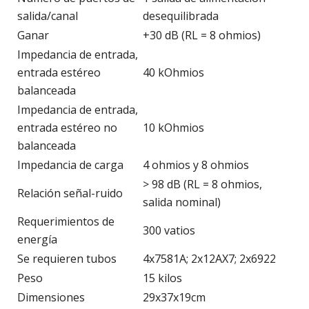
salida/canal
desequilibrada
Ganar
+30 dB (RL = 8 ohmios)
Impedancia de entrada,
entrada estéreo
40 kOhmios
balanceada
Impedancia de entrada,
entrada estéreo no
10 kOhmios
balanceada
Impedancia de carga
4 ohmios y 8 ohmios
> 98 dB (RL = 8 ohmios,
Relación señal-ruido
salida nominal)
Requerimientos de
300 vatios
energía
Se requieren tubos
4x7581A; 2x12AX7; 2x6922
Peso
15 kilos
Dimensiones
29x37x19cm