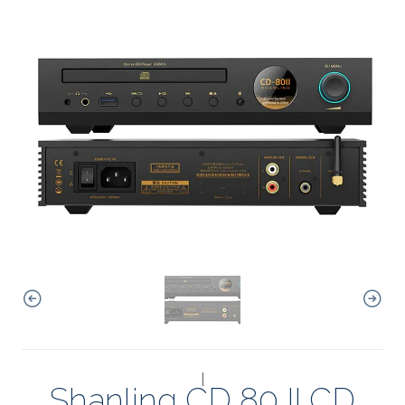
|
Shanling CD 80 II CD