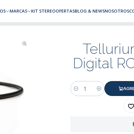
a todo Chile. Envíos gratuitos a Región Metropolitana por compras superio
OS
MARCAS
KIT STEREO
OFERTAS
BLOG & NEWS
NOSOTROS
C
igital RCA (SPDIF) 1,0 metro
Telluriu
Digital R
AGR
Cantidad