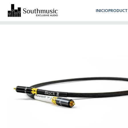
Despacho 
INICIO
PRODUCT
Inicio
Productos
Cables
Digital
Tellurium Q Black II Cable D