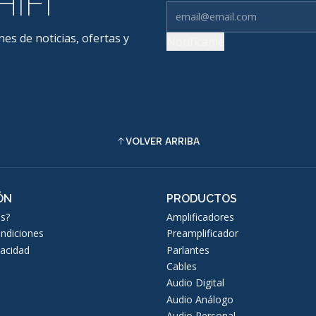
HiFi
nes de noticias, ofertas y
Notifícame
VOLVER ARRIBA
ÓN
PRODUCTOS
s?
Amplificadores
ndiciones
Preamplificador
vacidad
Parlantes
Cables
Audio Digital
Audio Análogo
Audio Personal