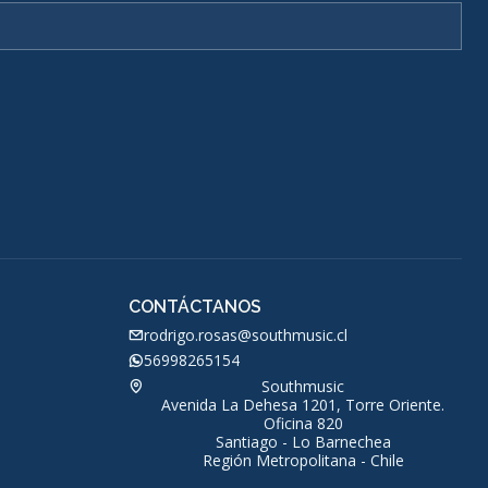
CONTÁCTANOS
rodrigo.rosas@southmusic.cl
56998265154
Southmusic
Avenida La Dehesa 1201, Torre Oriente.
Oficina 820
Santiago - Lo Barnechea
Región Metropolitana - Chile