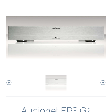
|
Audionet EPS G2