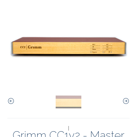
|
Grimm CC1v2 - Master