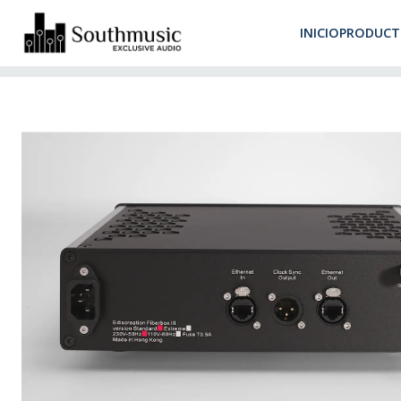
Despacho 
INICIO
PRODUCT
Inicio
Productos
Audio Digital
Switches
Ediscreation Fiber B