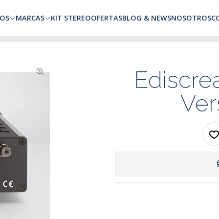
a todo Chile. Envíos gratuitos a Región Metropolitana por compras superio
OS
MARCAS
KIT STEREO
OFERTAS
BLOG & NEWS
NOSOTROS
C
ox III - Versión Standard
Ediscrea
Ver