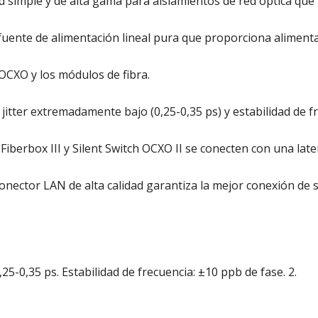
ad simple y de alta gama para aislamientos de red óptica que 
 fuente de alimentación lineal pura que proporciona alimenta
OCXO y los módulos de fibra.
itter extremadamente bajo (0,25-0,35 ps) y estabilidad de f
iberbox III y Silent Switch OCXO II se conecten con una late
onector LAN de alta calidad garantiza la mejor conexión de 
5-0,35 ps. Estabilidad de frecuencia: ±10 ppb de fase. 2.