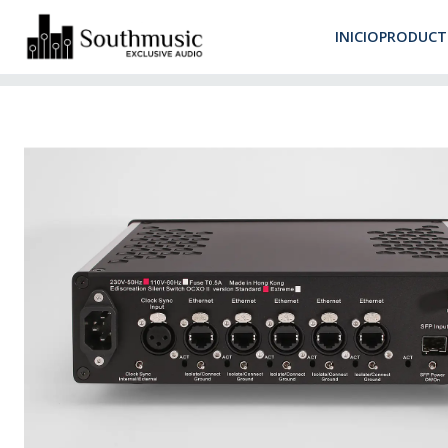
Despacho 
INICIO
PRODUCT
Inicio
Productos
Audio Digital
Switches
Ediscreation Silent