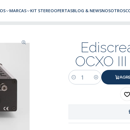
a todo Chile. Envíos gratuitos a Región Metropolitana por compras superio
OS
MARCAS
KIT STEREO
OFERTAS
BLOG & NEWS
NOSOTROS
C
 Switch OCXO III - Versión Standard
Ediscrea
OCXO III
AGR
Cantidad