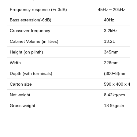
Frequency response (+/-3dB)
45Hz ~ 20kHz
Bass extension(-6dB)
40Hz
Crossover frequency
3.2kHz
Cabinet Volume (in litres)
13.2L
Height (on plinth)
345mm
Width
226mm
Depth (with terminals)
(300+8)mm
Carton size
590 x 400 x 45
Net weight
8.42kg/pcs
Gross weight
18.9kg/ctn