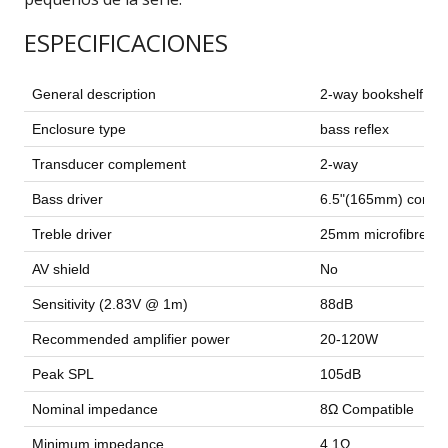
ESPECIFICACIONES
General description
2-way bookshelf sp
Enclosure type
bass reflex
Transducer complement
2-way
Bass driver
6.5"(165mm) compos
Treble driver
25mm microfibre d
AV shield
No
Sensitivity (2.83V @ 1m)
88dB
Recommended amplifier power
20-120W
Peak SPL
105dB
Nominal impedance
8Ω Compatible
Minimum impedance
4.1Ω