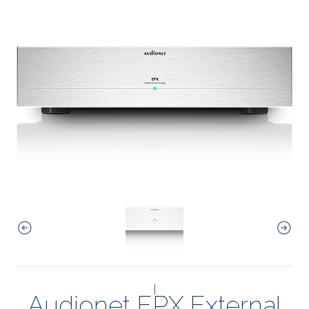
|
Audionet EPX External