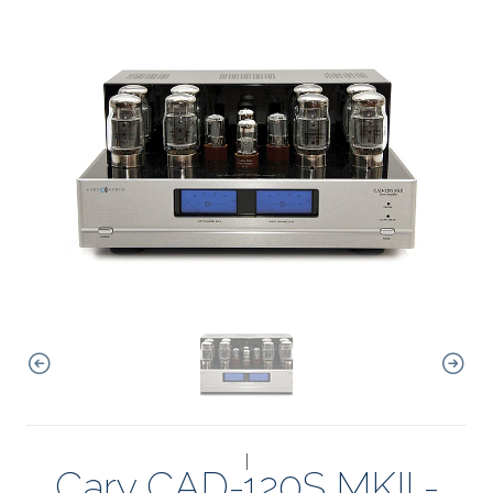
|
Cary CAD-120S MKII -