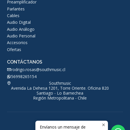
Preamplificador
Parlantes
Cables
Audio Digital
Audio Análogo
Audio Personal
Accesorios
Ofertas
CONTÁCTANOS
rodrigo.rosas@southmusic.cl
56998265154
Southmusic
Avenida La Dehesa 1201, Torre Oriente. Oficina 820
Santiago - Lo Barnechea
Región Metropolitana - Chile
Envíanos un mensaje de
2026 Southmusic.