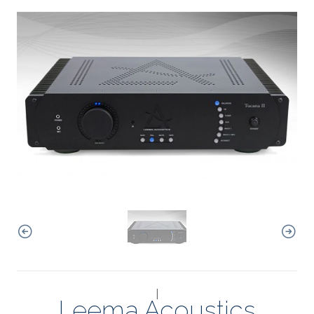
|
Leema Acoustics