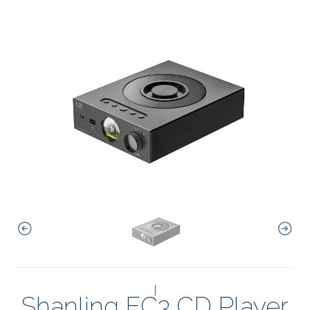
|
Shanling EC3 CD Player