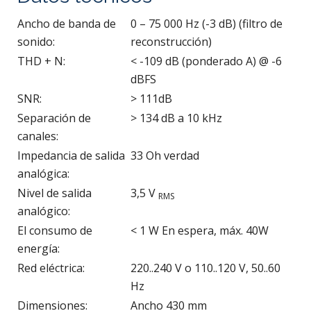
Ancho de banda de
0 – 75 000 Hz (-3 dB) (filtro de
sonido:
reconstrucción)
THD + N:
< -109 dB (ponderado A) @ -6
dBFS
SNR:
> 111dB
Separación de
> 134 dB a 10 kHz
canales:
Impedancia de salida
33 Oh verdad
analógica:
Nivel de salida
3,5 V
RMS
analógico:
El consumo de
< 1 W En espera, máx. 40W
energía:
Red eléctrica:
220..240 V o 110..120 V, 50..60
Hz
Dimensiones:
Ancho 430 mm