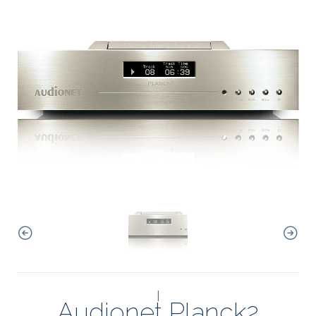
|
Audionet Planck2