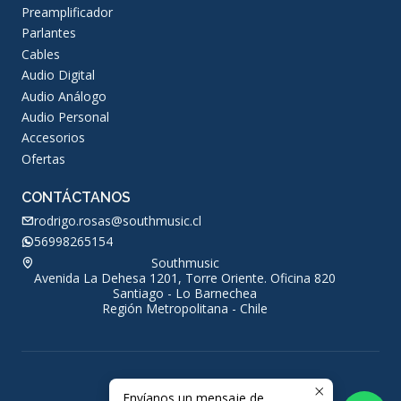
Preamplificador
Parlantes
Cables
Audio Digital
Audio Análogo
Audio Personal
Accesorios
Ofertas
CONTÁCTANOS
rodrigo.rosas@southmusic.cl
56998265154
Southmusic
Avenida La Dehesa 1201, Torre Oriente. Oficina 820
Santiago - Lo Barnechea
Región Metropolitana - Chile
Envíanos un mensaje de